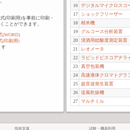
。
16
デジタルマイクロスコ
17
ショックフリーザー
式(印刷用)を事前に印刷・
18
精米機
くことができます。
19
グルコース分析装置
WORD)
20
清酒用総酸度測定装置
(印刷用)
ます
21
レオメータ
22
ラピッドビスコアナラ
23
真空包装機
24
高速液体クロマトグラ
25
超音波発生装置
26
送風乾燥機
27
マルチミル
技術支援
試験・機器利用