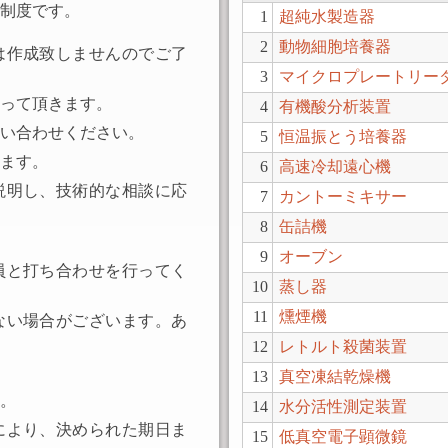
制度です。
1
超純水製造器
2
動物細胞培養器
は作成致しませんのでご了
3
マイクロプレートリー
行って頂きます。
4
有機酸分析装置
い合わせください。
5
恒温振とう培養器
ます。
6
高速冷却遠心機
説明し、技術的な相談に応
7
カントーミキサー
8
缶詰機
9
オーブン
員と打ち合わせを行ってく
10
蒸し器
11
燻煙機
ない場合がございます。あ
12
レトルト殺菌装置
13
真空凍結乾燥機
。
14
水分活性測定装置
により、決められた期日ま
15
低真空電子顕微鏡