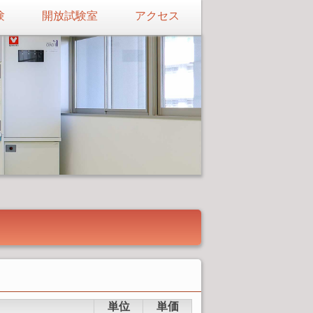
験
開放試験室
アクセス
単位
単価